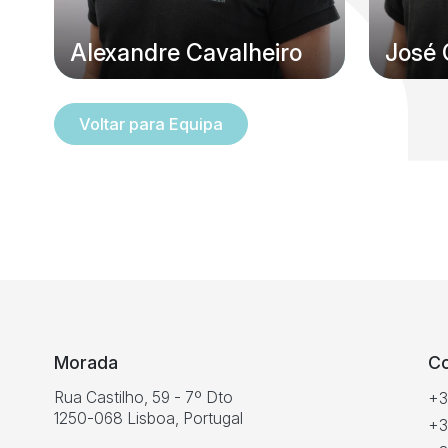
Alexandre Cavalheiro
José 
Saber mais
Marcar consulta
Saber m
Voltar para Equipa
Morada
C
Rua Castilho, 59 - 7º Dto
+3
1250-068 Lisboa, Portugal
+3