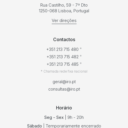
Rua Castilho, 59 - 7º Dto
1250-068 Lisboa, Portugal
Ver direções
Contactos
*
+351 213 715 480
*
+351 213 715 482
*
+351 213 715 485
* Chamada rede fixa nacional
geral@iro.pt
consultas@iro.pt
Horário
Seg - Sex
| 9h - 20h
Sábado
| Temporariamente encerrado