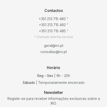
Contactos
*
+351 213 715 480
*
+351 213 715 482
*
+351 213 715 485
* Chamada rede fixa nacional
geral@iro.pt
consultas@iro.pt
Horário
Seg - Sex
| 9h - 20h
Sábado
| Temporariamente encerrado
Newsletter
Registe-se para receber informações exclusivas sobre a
IRO.